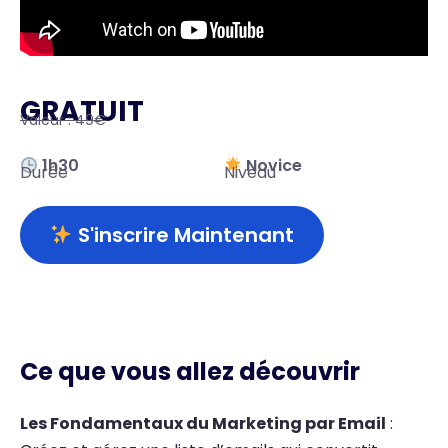
GRATUIT
Valeur : 49€
1h30
Novice
Durée
Niveau
S'inscrire Maintenant
Ce que vous allez découvrir
Les Fondamentaux du Marketing par Email
: